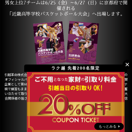
男女上位7チームは6/25（金）～6/27（日）に京都府で開
催される
「近畿高等学校バスケットボール大会」へ出場します。
ラク越 先着200名限定
引越革命株式会社は、大阪高体連バスケットボール専門部、近畿高等学校体育連盟の
オフィシャルパートナーです。第68回近畿高等学校バスケットボール大会の特別協賛
企業として第66回大会に続き盾、トロフィー、優勝メダルを寄贈いたします。コロナ
禍で練習もままならない中、公式戦の開催を信じ地区大会、全国大会を目指し心を奮
い立たせて取り組む選手、生徒の皆さま、そしてそれを支えるメンバー、コーチ、大
会関係者の皆さまの熱い思いは、日本に元気を与えるエンジンになっているものと信
じて止みません。
もっとみる