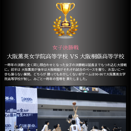
女子決勝戦
大阪薫英女学院高等学校 VS 大阪桐蔭高等学校
一昨年の決勝と全く同じ顔合わせとなった女子の決勝戦は延長までもつれ込む大接戦
に。前半は 大阪薫英が後半は大阪桐蔭がそれぞれ試合のペースを握り、お互いに一
歩も譲らない展開。どちらが 勝ってもおかしくない好ゲームは90-86で大阪薫英女学
院高等学校が制し、みごと一昨年の雪辱を 果たしました。