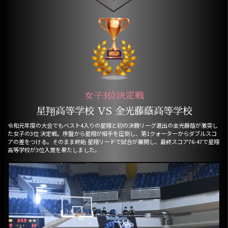
女子3位決定戦
星翔高等学校 VS 金光藤蔭高等学校
令和元年度の大会でもベスト4入りの星翔と初の決勝リーグ進出の金光藤蔭が激突し
た女子の3位 決定戦。序盤から星翔が相手を圧倒し、第1クォーターからダブルスコ
アの差をつける。そのまま終始 星翔リードで試合が展開し、最終スコア76-47で星翔
高等学校が3位入賞を果たしました。