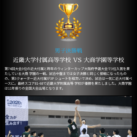
男子決勝戦
近畿大学付属高等学校 VS 大商学園等学校
第74回大会3位の近大付属と昨年のウィンターカップ大阪府予選大会で3位入賞を果
たしている大商 学園の一戦。試合中盤までは女子決勝と同じく接戦になったもの
の、第3クォーター近大付属が3P シュートを相次いで決め、試合は一気に近大付属ペ
ースに。最終スコア81-68で近畿大学附属高等 学校が優勝を果たしました。大商学園
は11年振りの全国大会出場となります。