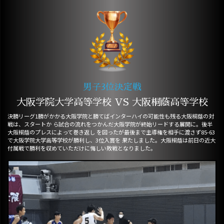
男子3位決定戦
大阪学院大学高等学校 VS 大阪桐蔭高等学校
決勝リーグ1勝がかかる大阪学院と勝てばインターハイの可能性も残る大阪桐蔭の対
戦は、スタートか ら試合の流れをつかんだ大阪学院が終始リードする展開に。後半
大阪桐蔭のプレスによって巻き返し を図ったが最後まで主導権を相手に渡さず85-63
で大阪学院大学高等学校が勝利し、3位入賞を 果たしました。大阪桐蔭は前日の近大
付属戦で勝利を収めていただけに悔しい敗戦となりました。